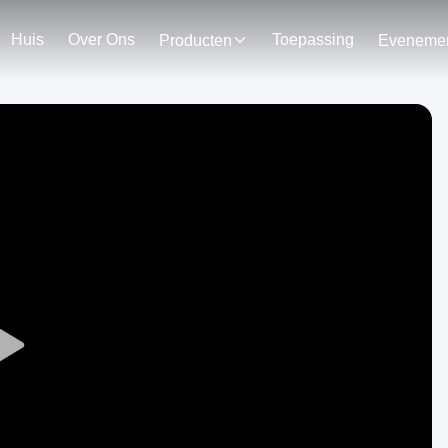
Huis
Over Ons
Toepassing
Producten
Play
Video