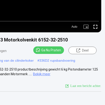
Auto
Picture-
Fullscre
in-
Picture
 Motorkolvenkit 6152-32-2510
Ga Nu Praten.
Deel
ngen
ng van de cilinderkoker
#
336D2 rupsbandvoering
2-32-2510 productbeschrijving gewicht 6 kg Pistondiameter 125
nden Motormerk .....
Bekijk meer
Laat een bericht achter.