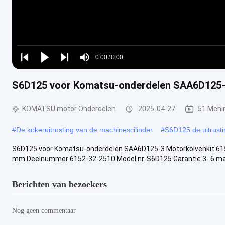
Loaded
:
0%
0:00
/
0:00
Play
Play
Play
Mute
Current
Duration
next
next
S6D125 voor Komatsu-onderdelen SAA6D125-3
Time
KOMATSU motor Onderdelen
2025-04-27
51 Meni
#
De kokeruitrusting van de machinescilinder
#
S6D125 de uitrusti
S6D125 voor Komatsu-onderdelen SAA6D125-3 Motorkolvenkit 615
mm Deelnummer 6152-32-2510 Model nr. S6D125 Garantie 3- 6 maa
Berichten van bezoekers
Nog geen commentaar