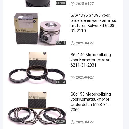
KOMATSU motor Onderdelen
00:08
2025-04-27
SAA4D95 S4D95 voor
onderdelen van komatsu-
motoren Kolvenkit 6208-
31-2110
en
KOMATSU motor Onderdelen
00:14
2025-04-27
S6d140 Motorkolkring
voor Komatsu-motor
6211-31-2031
KOMATSU motor Onderdelen
2025-04-27
00:14
S6d155 Motorkolkring
voor Komatsu-motor
Onderdelen 6128-31-
2060
KOMATSU motor Onderdelen
00:20
2025-04-27