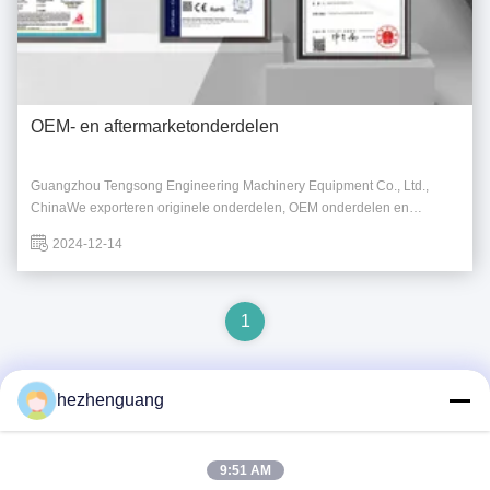
OEM- en aftermarketonderdelen
Guangzhou Tengsong Engineering Machinery Equipment Co., Ltd.,
ChinaWe exporteren originele onderdelen, OEM onderdelen en
aftermarket onderdelen. De reden dat ik vandaag contact met u opnam
2024-12-14
is om onze zaken uit te breiden door onze gezamenlijke
inspanningen.We zijn een bedrijf dat dieselmotoronderdel...
1
hezhenguang
Snel contact
9:51 AM