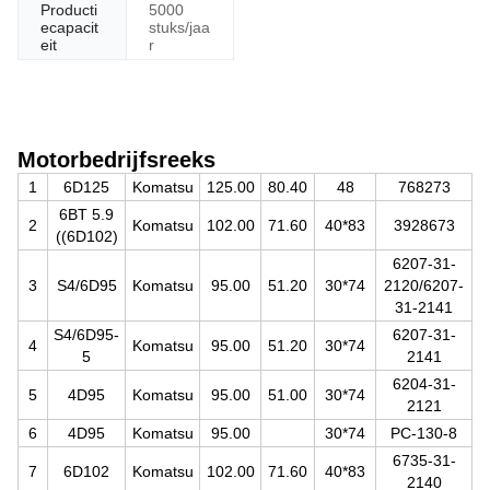
Producti
5000
G
ecapacit
stuks/jaa
P
eit
r
P
Ko
wi
W
W
W
Motorbedrijfsreeks
1
6D125
Komatsu
125.00
80.40
48
768273
6BT 5.9
2
Komatsu
102.00
71.60
40*83
3928673
((6D102)
6207-31-
3
S4/6D95
Komatsu
95.00
51.20
30*74
2120/6207-
31-2141
S4/6D95-
6207-31-
4
Komatsu
95.00
51.20
30*74
5
2141
6204-31-
5
4D95
Komatsu
95.00
51.00
30*74
2121
6
4D95
Komatsu
95.00
30*74
PC-130-8
6735-31-
7
6D102
Komatsu
102.00
71.60
40*83
2140