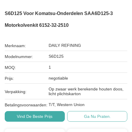
S6D125 Voor Komatsu-Onderdelen SAA6D125-3
Motorkolvenkit 6152-32-2510
DAILY REFINING
Merknaam:
S6D125
Modelnummer:
1
MOQ:
negotiable
Prijs:
Op zwaar werk berekende houten doos,
Verpakking:
licht plichtskarton
T/T, Western Union
Betalingsvoorwaarden:
Vind De Beste Prijs
Ga Nu Praten.