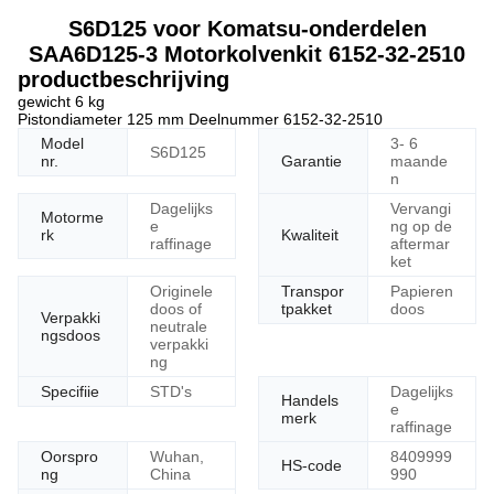
S6D125 voor Komatsu-onderdelen
SAA6D125-3 Motorkolvenkit 6152-32-2510
productbeschrijving
gewicht 6 kg
Pistondiameter 125 mm Deelnummer 6152-32-2510
Model
3- 6
S6D125
C
nr.
Garantie
maande
n
a
6
Dagelijks
Vervangi
Motorme
e
ng op de
3
rk
Kwaliteit
raffinage
aftermar
2
ket
B
Originele
Transpor
Papieren
D
doos of
tpakket
doos
D
Verpakki
neutrale
Di
ngsdoos
verpakki
D
ng
E
Ve
Specifiie
STD's
Dagelijks
Handels
va
e
merk
mo
raffinage
va
Oorspro
Wuhan,
8409999
de
HS-code
ng
China
990
vo
eg