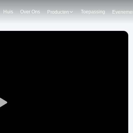
Huis
Over Ons
Toepassing
Producten
Play
Video