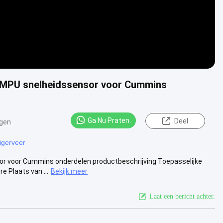
 MPU snelheidssensor voor Cummins
Ga Nu Praten.
Deel
gen
igerveer
 voor Cummins onderdelen productbeschrijving Toepasselijke
 Plaats van ...
Bekijk meer
Laat een bericht achter.