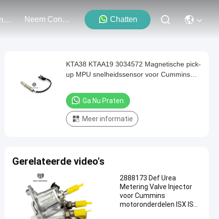
Neem Contact Met Ons Op
Chatten
Evenementen
KTA38 KTAA19 3034572 Magnetische pick-
up MPU snelheidssensor voor Cummins
onderdelen
Ga Nu Praten.
Meer informatie
Gerelateerde video's
2888173 Def Urea
Metering Valve Injector
voor Cummins
motoronderdelen ISX ISC
8.3L