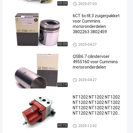
CUMMINS-motoronderdelen
00:08
2025-07-03
6CT 6ct8.3 zuigerpakket
voor Cummins
motoronderdelen
3802263 3802459
CUMMINS-motoronderdelen
00:08
2025-04-27
QSB6.7 cilindervoer
4955160 voor Cummins
motoronderdelen
CUMMINS-motoronderdelen
2025-04-27
00:19
NT1202 NT1202 NT1202
NT1202 NT1202 NT1202
NT1202 NT1202 NT1202
NT1202 NT1202 NT1202
NT1203 NT1203 NT1204
NT1204 NT1205 NT1205
CUMMINS-motoronderdelen
00:16
2025-12-02
NT1205 NT1205 NT1205