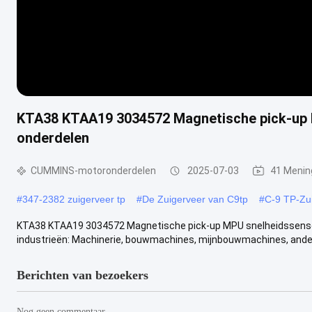
KTA38 KTAA19 3034572 Magnetische pick-up
onderdelen
CUMMINS-motoronderdelen
2025-07-03
41 Menin
#
347-2382 zuigerveer tp
#
De Zuigerveer van C9tp
#
C-9 TP-Zu
KTA38 KTAA19 3034572 Magnetische pick-up MPU snelheidssensor
industrieën: Machinerie, bouwmachines, mijnbouwmachines, andere
Berichten van bezoekers
Nog geen commentaar