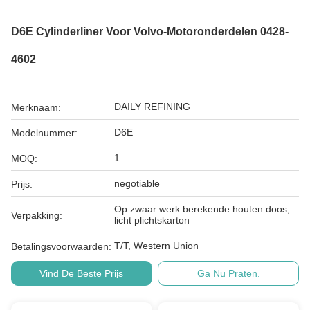
D6E Cylinderliner Voor Volvo-Motoronderdelen 0428-
4602
DAILY REFINING
Merknaam:
D6E
Modelnummer:
1
MOQ:
negotiable
Prijs:
Op zwaar werk berekende houten doos,
Verpakking:
licht plichtskarton
T/T, Western Union
Betalingsvoorwaarden:
Vind De Beste Prijs
Ga Nu Praten.