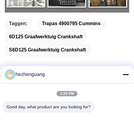
Taggen:
Trapas 4900795 Cummins
6D125 Graafwerktuig Crankshaft
S6D125 Graafwerktuig Crankshaft
hezhenguang
Snel contact
2:26 PM
Adres
Good day, what product are you looking for?
Adres: De Markt van Yingfengmachines, Nr 1192,
Zhongshan-Weg, Tianhe-District, Guangzhou, China
Telefoon