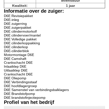
levensduur
Kwaliteit:
1 jaar
Informatie over de zuiger:
D6E Revisiepakket
D6E-inleg
D6E zuigerring
D6E zuigerpakket
D6E cilindermotorkolf
D6E cilindervoer/mantel
D6E Volledige pakket
D6E cilinderkoppakking
D6E cilinderkop
D6E-cilinderblok
Motormontage D6E
D6E Camshaft
Crankschacht D6E
Inlaatklep D6E
Uitlaatklep D6E
Crankschacht D6E
D6E Oliepomp
D6E Verbindingsstaaf
D6E hoofdlagergroep
D6E Samenstel van verbindingsbalklagers
D6E Brandstofpomp
D6E brandstofinjectiepomp
Profiel van het bedrijf