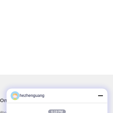
hezhenguang
Onze Nieuwsbrief
6:19 PM
Abonneer u op onze nieuwsbrief voor kortingen en meer.