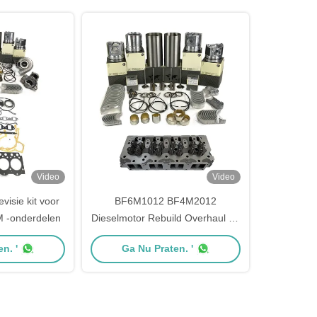
Video
Video
visie kit voor
BF6M1012 BF4M2012
M -onderdelen
Dieselmotor Rebuild Overhaul Kit
Voor Deutz
n. '
Ga Nu Praten. '