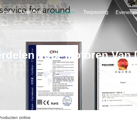
Huis
Over Ons
Toepassing
Producten
rdelen Voor Motoren Van 
roducten online