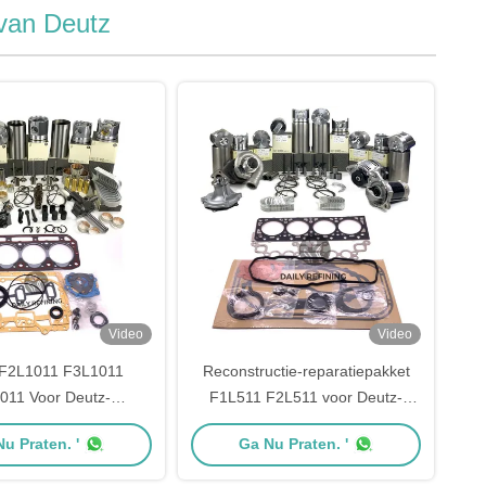
van Deutz
Video
Video
 F2L1011 F3L1011
Reconstructie-reparatiepakket
011 Voor Deutz-
F1L511 F2L511 voor Deutz-
derdelen Herbouwen
motoronderdelen
u Praten. '
Ga Nu Praten. '
Overhaal Kit