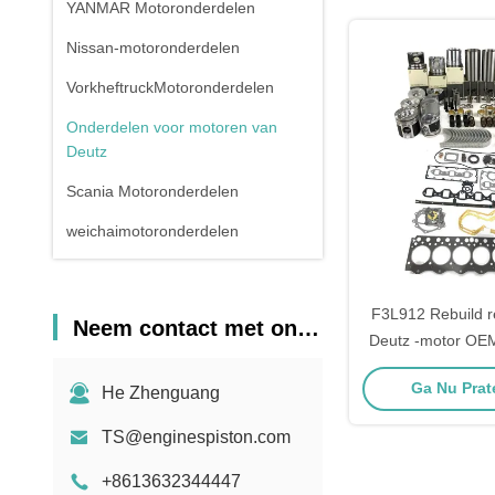
YANMAR Motoronderdelen
Nissan-motoronderdelen
VorkheftruckMotoronderdelen
Onderdelen voor motoren van
Deutz
Scania Motoronderdelen
weichaimotoronderdelen
Onderdelen voor elektrische
toestellen
F3L912 Rebuild re
Neem contact met ons op
Deutz -motor OE
Ga Nu Prate
He Zhenguang
TS@enginespiston.com
+8613632344447