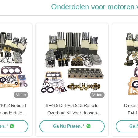
Onderdelen voor motoren 
Video
Video
012 Rebuild
BF4L913 BF6L913 Rebuild
Diesel
r onderdelen
Overhaul Kit voor doosan
F4L1
selmotoren
motoronderdelen
motoron
n. '
Ga Nu Praten. '
Ga N