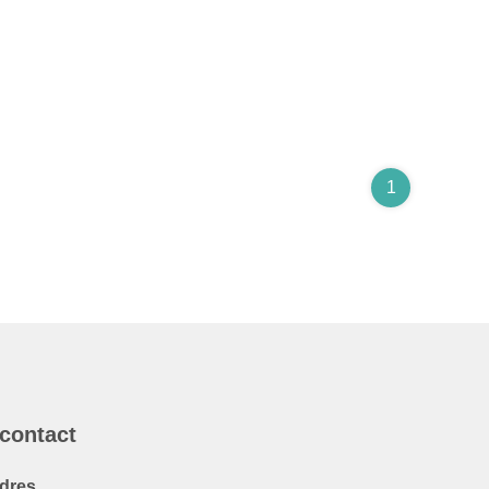
1
 contact
dres