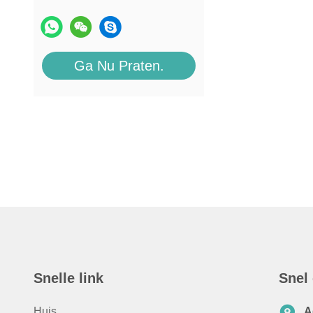
Ga Nu Praten.
Snelle link
Snel
Huis
A