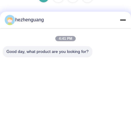
hezhenguang
Snel contact
4:41 PM
Adres
Good day, what product are you looking for?
Adres: De Markt van Yingfengmachines, Nr 1192,
Zhongshan-Weg, Tianhe-District, Guangzhou, China
Telefoon
86--13632344447
E-mail
TS@enginespiston.com
Privacybeleid
|
Sitemap
| China Goed Kwaliteit Motoronderdelen