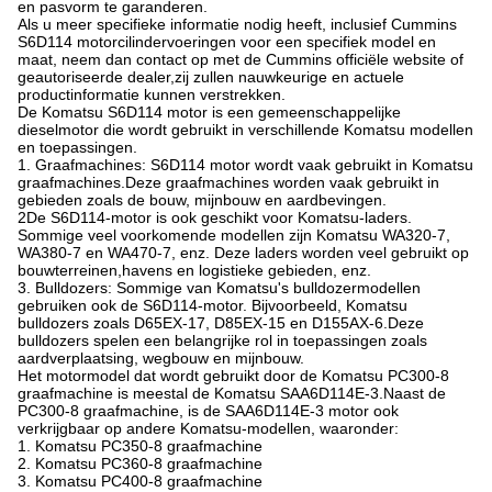
en pasvorm te garanderen.
Als u meer specifieke informatie nodig heeft, inclusief Cummins
S6D114 motorcilindervoeringen voor een specifiek model en
maat, neem dan contact op met de Cummins officiële website of
geautoriseerde dealer,zij zullen nauwkeurige en actuele
productinformatie kunnen verstrekken.
De Komatsu S6D114 motor is een gemeenschappelijke
dieselmotor die wordt gebruikt in verschillende Komatsu modellen
en toepassingen.
1. Graafmachines: S6D114 motor wordt vaak gebruikt in Komatsu
graafmachines.Deze graafmachines worden vaak gebruikt in
gebieden zoals de bouw, mijnbouw en aardbevingen.
2De S6D114-motor is ook geschikt voor Komatsu-laders.
Sommige veel voorkomende modellen zijn Komatsu WA320-7,
WA380-7 en WA470-7, enz. Deze laders worden veel gebruikt op
bouwterreinen,havens en logistieke gebieden, enz.
3. Bulldozers: Sommige van Komatsu's bulldozermodellen
gebruiken ook de S6D114-motor. Bijvoorbeeld, Komatsu
bulldozers zoals D65EX-17, D85EX-15 en D155AX-6.Deze
bulldozers spelen een belangrijke rol in toepassingen zoals
aardverplaatsing, wegbouw en mijnbouw.
Het motormodel dat wordt gebruikt door de Komatsu PC300-8
graafmachine is meestal de Komatsu SAA6D114E-3.Naast de
PC300-8 graafmachine, is de SAA6D114E-3 motor ook
verkrijgbaar op andere Komatsu-modellen, waaronder:
1. Komatsu PC350-8 graafmachine
2. Komatsu PC360-8 graafmachine
3. Komatsu PC400-8 graafmachine