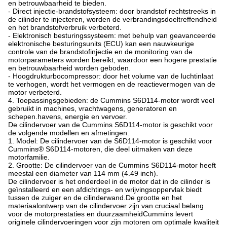
en betrouwbaarheid te bieden.
- Direct injectie-brandstofsysteem: door brandstof rechtstreeks in
de cilinder te injecteren, worden de verbrandingsdoeltreffendheid
en het brandstofverbruik verbeterd.
- Elektronisch besturingssysteem: met behulp van geavanceerde
elektronische besturingsunits (ECU) kan een nauwkeurige
controle van de brandstofinjectie en de monitoring van de
motorparameters worden bereikt, waardoor een hogere prestatie
en betrouwbaarheid worden geboden.
- Hoogdrukturbocompressor: door het volume van de luchtinlaat
te verhogen, wordt het vermogen en de reactievermogen van de
motor verbeterd.
4. Toepassingsgebieden: de Cummins S6D114-motor wordt veel
gebruikt in machines, vrachtwagens, generatoren en
schepen.havens, energie en vervoer.
De cilindervoer van de Cummins S6D114-motor is geschikt voor
de volgende modellen en afmetingen:
1. Model: De cilindervoer van de S6D114-motor is geschikt voor
Cummins® S6D114-motoren, die deel uitmaken van deze
motorfamilie.
2. Grootte: De cilindervoer van de Cummins S6D114-motor heeft
meestal een diameter van 114 mm (4.49 inch).
De cilindervoer is het onderdeel in de motor dat in de cilinder is
geïnstalleerd en een afdichtings- en wrijvingsoppervlak biedt
tussen de zuiger en de cilinderwand.De grootte en het
materiaalontwerp van de cilindervoer zijn van cruciaal belang
voor de motorprestaties en duurzaamheidCummins levert
originele cilindervoeringen voor zijn motoren om optimale kwaliteit