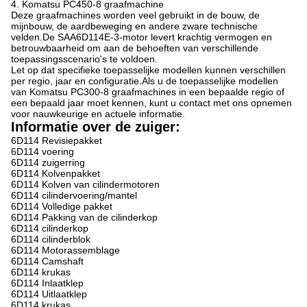
4. Komatsu PC450-8 graafmachine
Deze graafmachines worden veel gebruikt in de bouw, de
mijnbouw, de aardbeweging en andere zware technische
velden.De SAA6D114E-3-motor levert krachtig vermogen en
betrouwbaarheid om aan de behoeften van verschillende
toepassingsscenario's te voldoen.
Let op dat specifieke toepasselijke modellen kunnen verschillen
per regio, jaar en configuratie.Als u de toepasselijke modellen
van Komatsu PC300-8 graafmachines in een bepaalde regio of
een bepaald jaar moet kennen, kunt u contact met ons opnemen
voor nauwkeurige en actuele informatie.
Informatie over de zuiger:
6D114 Revisiepakket
6D114 voering
6D114 zuigerring
6D114 Kolvenpakket
6D114 Kolven van cilindermotoren
6D114 cilindervoering/mantel
6D114 Volledige pakket
6D114 Pakking van de cilinderkop
6D114 cilinderkop
6D114 cilinderblok
6D114 Motorassemblage
6D114 Camshaft
6D114 krukas
6D114 Inlaatklep
6D114 Uitlaatklep
6D114 krukas