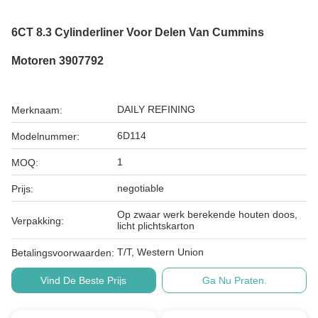
6CT 8.3 Cylinderliner Voor Delen Van Cummins
Motoren 3907792
DAILY REFINING
Merknaam:
6D114
Modelnummer:
1
MOQ:
negotiable
Prijs:
Op zwaar werk berekende houten doos,
Verpakking:
licht plichtskarton
T/T, Western Union
Betalingsvoorwaarden:
Vind De Beste Prijs
Ga Nu Praten.