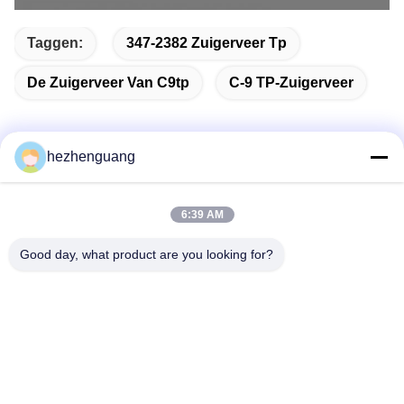
Taggen:
347-2382 Zuigerveer Tp
De Zuigerveer Van C9tp
C-9 TP-Zuigerveer
hezhenguang
Snel contact
6:39 AM
Adres
Good day, what product are you looking for?
Adres: De Markt van Yingfengmachines, Nr 1192,
Zhongshan-Weg, Tianhe-District, Guangzhou, China
Telefoon
86--13632344447
E-mail
TS@enginespiston.com