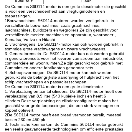
Kwaliteit:
1 jaar
De Cummins S6D114 motor is een grote dieselmotor die geschikt
is voor een verscheidenheid aan vliegtuigmodellen en
toepassingen.
1Bouwmachines: S6D114-motoren worden veel gebruikt in
verschillende bouwmachines, zoals graafmachines,
laadmachines, bulldozers en wegrollers.Ze zijn geschikt voor
verschillende merken machines en apparatuur, waaronder ,
Komatsu, Vo-lvo en Hitachi.
2. vrachtwagens: De S6D114-motor kan ook worden gebruikt in
sommige grote vrachtwagens en zware vrachtwagens.
3. Generatorensets: De S6D114-motor kan ook worden gebruikt
in generatorensets voor het leveren van stroom aan industriële,
commerciële en woonruimten.Ze zijn geschikt voor gebruik met
Cummins en andere fabrikanten generator sets.
4. Scheepsvermogen: De S6D114-motor kan ook worden
gebruikt als de belangrijkste aandrijving of hulpkracht van het
schip.vrachtschepen en passagiersschepen.
De Cummins S6D114 motor is een grote dieselmotor.
1. Verplaatsing en aantal cilinders: De S6D114-motor heeft een
verplaatsing van 8,9 liter (540 kubieke inch) en heeft 6
cilinders.Deze verplaatsing en cilinderconfiguratie maken het
geschikt voor grote toepassingen, die een sterk vermogen en
koppel oplevert.
2De S6D114 motor heeft een breed vermogen bereik, meestal
tussen 230 en 450 pk.
3. Technische kenmerken: de Cummins S6D114-motor gebruikt
een reeks geavanceerde technologieën om efficiënte prestaties