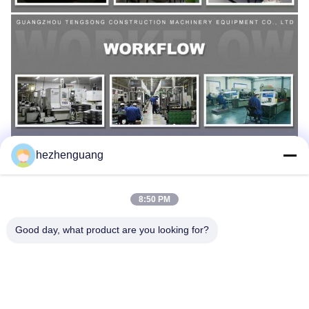
hezhenguang
8:50 PM
Good day, what product are you looking for?
Taggen:
6115-10-1001 Cilinderkop
S6D125 MotorCilinderkop
MotorCilinderkop D87E