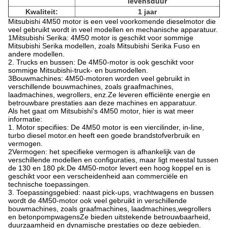
levensduur
Kwaliteit:
1 jaar
Mitsubishi 4M50 motor is een veel voorkomende dieselmotor die
veel gebruikt wordt in veel modellen en mechanische apparatuur.
1Mitsubishi Serika: 4M50 motor is geschikt voor sommige
Mitsubishi Serika modellen, zoals Mitsubishi Serika Fuso en
andere modellen.
2. Trucks en bussen: De 4M50-motor is ook geschikt voor
sommige Mitsubishi-truck- en busmodellen.
3Bouwmachines: 4M50-motoren worden veel gebruikt in
verschillende bouwmachines, zoals graafmachines,
laadmachines, wegrollers, enz.Ze leveren efficiënte energie en
betrouwbare prestaties aan deze machines en apparatuur.
Als het gaat om Mitsubishi's 4M50 motor, hier is wat meer
informatie:
1. Motor specifiies: De 4M50 motor is een viercilinder, in-line,
turbo diesel motor.en heeft een goede brandstofverbruik en
vermogen.
2Vermogen: het specifieke vermogen is afhankelijk van de
verschillende modellen en configuraties, maar ligt meestal tussen
de 130 en 180 pk.De 4M50-motor levert een hoog koppel en is
geschikt voor een verscheidenheid aan commerciële en
technische toepassingen.
3. Toepassingsgebied: naast pick-ups, vrachtwagens en bussen
wordt de 4M50-motor ook veel gebruikt in verschillende
bouwmachines, zoals graafmachines, laadmachines,wegrollers
en betonpompwagensZe bieden uitstekende betrouwbaarheid,
duurzaamheid en dynamische prestaties op deze gebieden.