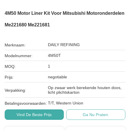
4M50 Motor Liner Kit Voor Mitsubishi Motoronderdelen
Me221680 Me221681
DAILY REFINING
Merknaam:
4M50T
Modelnummer:
1
MOQ:
negotiable
Prijs:
Op zwaar werk berekende houten doos,
Verpakking:
licht plichtskarton
T/T, Western Union
Betalingsvoorwaarden:
Vind De Beste Prijs
Ga Nu Praten.