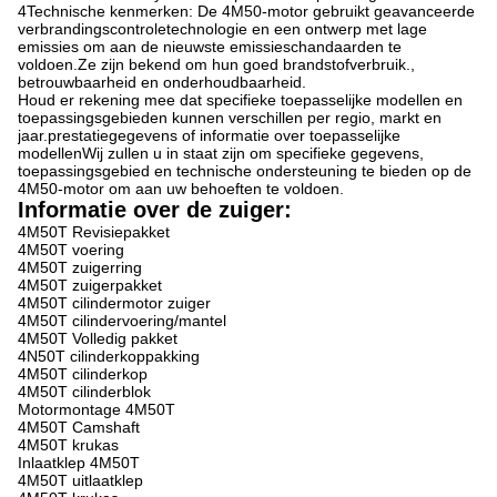
4Technische kenmerken: De 4M50-motor gebruikt geavanceerde
verbrandingscontroletechnologie en een ontwerp met lage
emissies om aan de nieuwste emissieschandaarden te
voldoen.Ze zijn bekend om hun goed brandstofverbruik.,
betrouwbaarheid en onderhoudbaarheid.
Houd er rekening mee dat specifieke toepasselijke modellen en
toepassingsgebieden kunnen verschillen per regio, markt en
jaar.prestatiegegevens of informatie over toepasselijke
modellenWij zullen u in staat zijn om specifieke gegevens,
toepassingsgebied en technische ondersteuning te bieden op de
4M50-motor om aan uw behoeften te voldoen.
Informatie over de zuiger:
4M50T Revisiepakket
4M50T voering
4M50T zuigerring
4M50T zuigerpakket
4M50T cilindermotor zuiger
4M50T cilindervoering/mantel
4M50T Volledig pakket
4N50T cilinderkoppakking
4M50T cilinderkop
4M50T cilinderblok
Motormontage 4M50T
4M50T Camshaft
4M50T krukas
Inlaatklep 4M50T
4M50T uitlaatklep