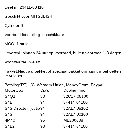
Deel nr. 23411-83410
Geschikt voor:MITSUBISHI
Cylinder:6
Voorbeeldbestelling: beschikbaar
MOQ: 1 stuks
Levertyd: binnen 24 uur op voorraad, buiten voorraad 1-3 dagen
Voorwaarde: Nieuw
Pakket:Neutraal pakket of speciaal pakket om aan uw behoeften
te voldoen
Betaling:T/T, L/C, Western Union, MoneyGram, Paypal
Motortype
Dia's
Deelnummer
S4Q2
88
32C17-05100
S4E
94
34414-04100
S4S Directe injectie
94
32A17-05102
S4S
94
32A17-00100
4M40
95
ME200688
S4E2
98
34414-54100