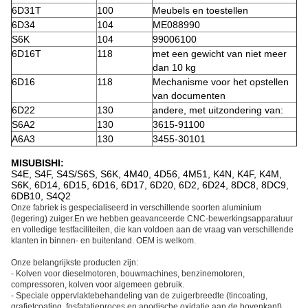
6D31T
100
Meubels en toestellen
6D34
104
ME088990
S6K
104
99006100
6D16T
118
met een gewicht van niet meer
dan 10 kg
6D16
118
Mechanisme voor het opstellen
van documenten
6D22
130
andere, met uitzondering van:
S6A2
130
3615-91100
A6A3
130
3455-30101
MISUBISHI:
S4E, S4F, S4S/S6S, S6K, 4M40, 4D56, 4M51, K4N, K4F, K4M,
S6K, 6D14, 6D15, 6D16, 6D17, 6D20, 6D2, 6D24, 8DC8, 8DC9,
6DB10, S4Q2
Onze fabriek is gespecialiseerd in verschillende soorten aluminium
(legering) zuiger.En we hebben geavanceerde CNC-bewerkingsapparatuur
en volledige testfaciliteiten, die kan voldoen aan de vraag van verschillende
klanten in binnen- en buitenland. OEM is welkom.
Onze belangrijkste producten zijn:
- Kolven voor dieselmotoren, bouwmachines, benzinemotoren,
compressoren, kolven voor algemeen gebruik.
- Speciale oppervlaktebehandeling van de zuigerbreedte (tincoating,
grafietcoating, fosfatatieproces en anodische oxidatie aan de bovenkant)