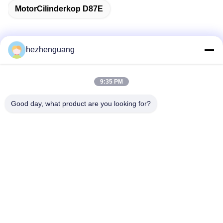
MotorCilinderkop D87E
hezhenguang
Snel contact
9:35 PM
Adres
Good day, what product are you looking for?
Adres: De Markt van Yingfengmachines, Nr 1192,
Zhongshan-Weg, Tianhe-District, Guangzhou, China
Telefoon
86--13632344447
E-mail
TS@enginespiston.com