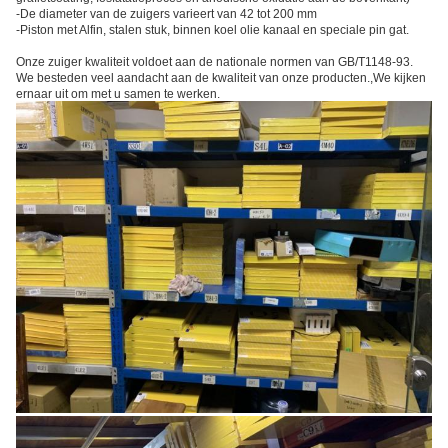
-De diameter van de zuigers varieert van 42 tot 200 mm
-Piston met Alfin, stalen stuk, binnen koel olie kanaal en speciale pin gat.
Onze zuiger kwaliteit voldoet aan de nationale normen van GB/T1148-93.
We besteden veel aandacht aan de kwaliteit van onze producten.,We kijken
ernaar uit om met u samen te werken.