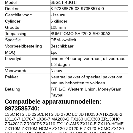
Model
6BG1T 4BG1T
Deel nr.
8-97358575-0
8-97358574-0
Geschikt voor:
- Issuzu.
Cylinder
6 cilinder
Grootte
105 mm
Toepassing
SUMITOMO SH220-3 SH200A3
Specifiie
OEM-kwaliteit
Voorbeeldbestelling
Beschikbaar
MOQ
1pc
Levertyd
binnen 24 uur op voorraad, uit voorraad
1-3 dagen
Voorwaarde
Nieuw
Pakket
Neutraal pakket of speciaal pakket om
aan uw behoeften te voldoen
Betaling
T/T, L/C, Western Union, MoneyGram,
Paypal
Compatibele apparatuurmodellen:
8973585740:
135C RTS JD 225CL RTS JD 270C LC JD HU230-A HX220B-2
LX110-7 LX70-7 LX80-7 MA200-G TX160 UCX300 ZR130HC
ZR420JC ZR900TS ZX110 ZX110-AMS ZX110-E ZX110-HCME
ZX110M ZX110M-HCME ZX120 ZX120-E ZX120-HCMC ZX120-