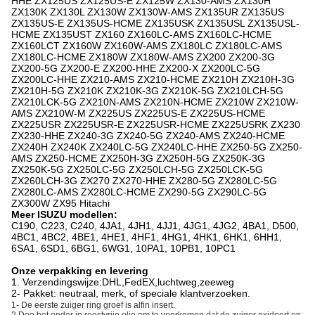
HHE ZX125US ZX125US-E ZX125W ZX130-AMS ZX130H
ZX130K ZX130L ZX130W ZX130W-AMS ZX135UR ZX135US
ZX135US-E ZX135US-HCME ZX135USK ZX135USL ZX135USL-
HCME ZX135UST ZX160 ZX160LC-AMS ZX160LC-HCME
ZX160LCT ZX160W ZX160W-AMS ZX180LC ZX180LC-AMS
ZX180LC-HCME ZX180W ZX180W-AMS ZX200 ZX200-3G
ZX200-5G ZX200-E ZX200-HHE ZX200-X ZX200LC-5G
ZX200LC-HHE ZX210-AMS ZX210-HCME ZX210H ZX210H-3G
ZX210H-5G ZX210K ZX210K-3G ZX210K-5G ZX210LCH-5G
ZX210LCK-5G ZX210N-AMS ZX210N-HCME ZX210W ZX210W-
AMS ZX210W-M ZX225US ZX225US-E ZX225US-HCME
ZX225USR ZX225USR-E ZX225USR-HCME ZX225USRK ZX230
ZX230-HHE ZX240-3G ZX240-5G ZX240-AMS ZX240-HCME
ZX240H ZX240K ZX240LC-5G ZX240LC-HHE ZX250-5G ZX250-
AMS ZX250-HCME ZX250H-3G ZX250H-5G ZX250K-3G
ZX250K-5G ZX250LC-5G ZX250LCH-5G ZX250LCK-5G
ZX260LCH-3G ZX270 ZX270-HHE ZX280-5G ZX280LC-5G
ZX280LC-AMS ZX280LC-HCME ZX290-5G ZX290LC-5G
ZX300W ZX95 Hitachi
Meer ISUZU modellen:
C190, C223, C240, 4JA1, 4JH1, 4JJ1, 4JG1, 4JG2, 4BA1, D500,
4BC1, 4BC2, 4BE1, 4HE1, 4HF1, 4HG1, 4HK1, 6HK1, 6HH1,
6SA1, 6SD1, 6BG1, 6WG1, 10PA1, 10PB1, 10PC1
Onze verpakking en levering
1. Verzendingswijze:DHL,FedEX,luchtweg,zeeweg
2- Pakket: neutraal, merk, of speciale klantverzoeken.
1- De eerste zuiger ring groef is alfin insert.