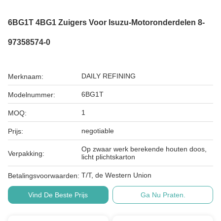
6BG1T 4BG1 Zuigers Voor Isuzu-Motoronderdelen 8-
97358574-0
DAILY REFINING
Merknaam:
6BG1T
Modelnummer:
1
MOQ:
negotiable
Prijs:
Op zwaar werk berekende houten doos,
Verpakking:
licht plichtskarton
T/T, de Western Union
Betalingsvoorwaarden:
Vind De Beste Prijs
Ga Nu Praten.