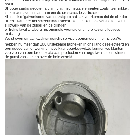
2.Doe het onder in roestvrije olie om te voorkomen dat de zuiger oxideert en
roest.
3Hoogwaardig gegoten aluminium, met metaalelementen zoals ijzer, nikkel,
zink, magnesium, mangaan om de prestaties te verbeteren.
4Het blik of galvaniseren van de zuigerplaat kan voorkomen dat de cilinder
uittrekt wanneer het smeermiddel slecht is.en het kan ook versnellen van het
slijpwerk van de zuiger en de cilinder
5- Echte kwaliteitsborging, originele voertuig originele kosteneffectieve
matching.
We streven ernaar kwaliteit gericht, service georiënteerd in principe.We
hebben nu meer dan 100 uitstekende fabrieken in ons land geselecteerd en
een goede samenwerking met elkaar opgebouwd.Zo kunnen we klanten
voorzien van een breed scala aan producten van hoge kwaliteit en winnen
de gunst van klanten over de hele wereld.