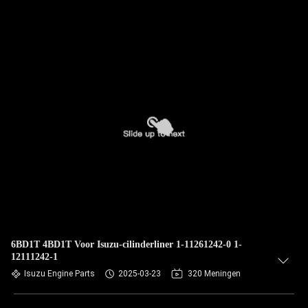
6BD1T 4BD1T Voor Isuzu-cilinderliner 1-11261242-0 1-
12111242-1
Isuzu Engine Parts
2025-03-23
320 Meningen