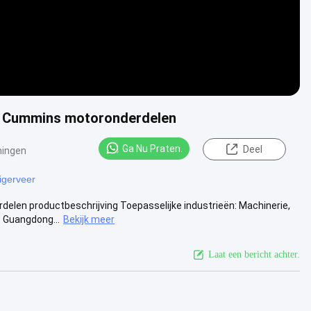
oor Cummins motoronderdelen
Ga Nu Praten.
Deel
ningen
igerveer
rdelen productbeschrijving Toepasselijke industrieën: Machinerie,
 Guangdong...
Bekijk meer
Laat een bericht achter.