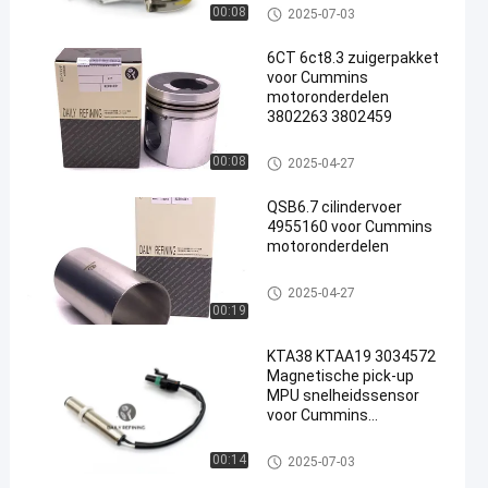
CUMMINS-motoronderdelen
00:08
2025-07-03
6CT 6ct8.3 zuigerpakket
voor Cummins
motoronderdelen
3802263 3802459
CUMMINS-motoronderdelen
00:08
2025-04-27
QSB6.7 cilindervoer
4955160 voor Cummins
motoronderdelen
CUMMINS-motoronderdelen
2025-04-27
00:19
KTA38 KTAA19 3034572
Magnetische pick-up
MPU snelheidssensor
voor Cummins
onderdelen
CUMMINS-motoronderdelen
00:14
2025-07-03