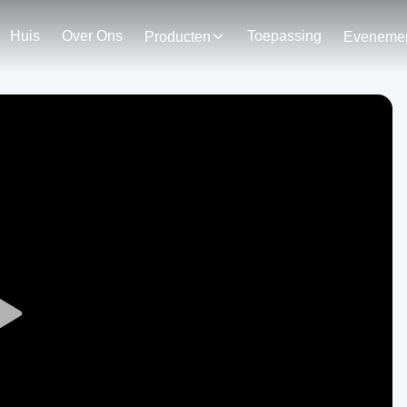
Huis
Over Ons
Toepassing
Producten
Play
Video