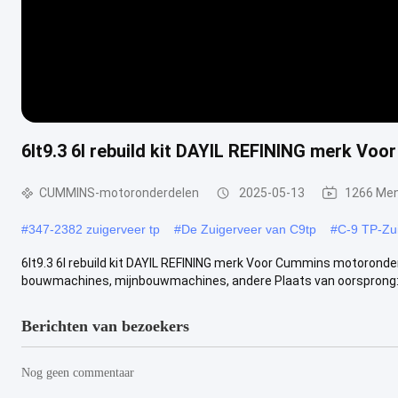
6lt9.3 6l rebuild kit DAYIL REFINING merk V
CUMMINS-motoronderdelen
2025-05-13
1266 Me
#
347-2382 zuigerveer tp
#
De Zuigerveer van C9tp
#
C-9 TP-Zu
6lt9.3 6l rebuild kit DAYIL REFINING merk Voor Cummins motoronde
bouwmachines, mijnbouwmachines, andere Plaats van oorsprong:
Berichten van bezoekers
Nog geen commentaar