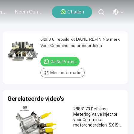
Neem Contact Met Ons Op
Chatten
Evenementen
6lt9.3 6l rebuild kit DAYIL REFINING merk
Voor Cummins motoronderdelen
Ga Nu Praten.
Meer informatie
Gerelateerde video's
2888173 Def Urea
Metering Valve Injector
voor Cummins
motoronderdelen ISX ISC
8.3L